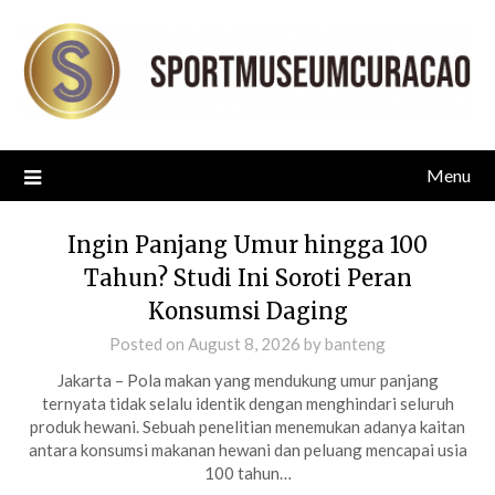
Skip
to
content
Menu
Ingin Panjang Umur hingga 100
Tahun? Studi Ini Soroti Peran
Konsumsi Daging
Posted on
August 8, 2026
by
banteng
Jakarta – Pola makan yang mendukung umur panjang
ternyata tidak selalu identik dengan menghindari seluruh
produk hewani. Sebuah penelitian menemukan adanya kaitan
antara konsumsi makanan hewani dan peluang mencapai usia
100 tahun…