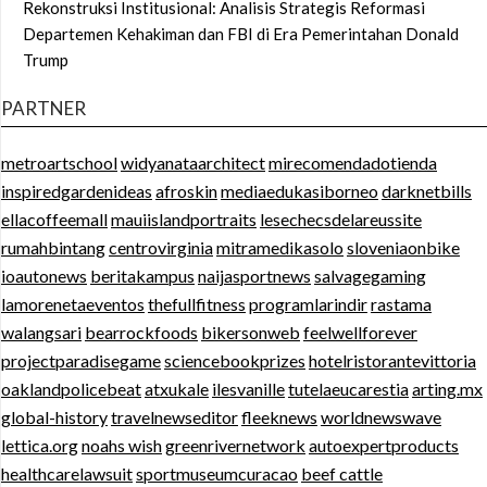
Rekonstruksi Institusional: Analisis Strategis Reformasi
Departemen Kehakiman dan FBI di Era Pemerintahan Donald
Trump
PARTNER
metroartschool
widyanataarchitect
mirecomendadotienda
inspiredgardenideas
afroskin
mediaedukasiborneo
darknetbills
ellacoffeemall
mauiislandportraits
lesechecsdelareussite
rumahbintang
centrovirginia
mitramedikasolo
sloveniaonbike
ioautonews
beritakampus
naijasportnews
salvagegaming
lamorenetaeventos
thefullfitness
programlarindir
rastama
walangsari
bearrockfoods
bikersonweb
feelwellforever
projectparadisegame
sciencebookprizes
hotelristorantevittoria
oaklandpolicebeat
atxukale
ilesvanille
tutelaeucarestia
arting.mx
global-history
travelnewseditor
fleeknews
worldnewswave
lettica.org
noahs wish
greenrivernetwork
autoexpertproducts
healthcarelawsuit
sportmuseumcuracao
beef cattle