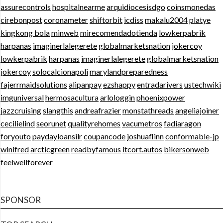
assurecontrols
hospitalnearme
arquidiocesisdgo
coinsmonedas
cirebonpost
coronameter
shiftorbit
icdiss
makalu2004
platye
kingkong bola
minweb
mirecomendadotienda
lowkerpabrik
harpanas
imaginerlalegerete
globalmarketsnation
jokercoy
lowkerpabrik
harpanas
imaginerlalegerete
globalmarketsnation
jokercoy
solocalcionapoli
marylandpreparedness
fajerrmaidsolutions
alipanpay
ezshappy
entradarivers
ustechwiki
imguniversal
hermosacultura
arlologgin
phoenixpower
jazzcruising
slangthis
andreafrazier
monstathreads
angeliajoiner
cecilielind
seorunet
qualityrehomes
vacumetros
fadiaragon
foryouto
paydayloansilr
coupancode
joshuaflinn
conformable-jp
winifred
arcticgreen
readbyfamous
itcort.autos
bikersonweb
feelwellforever
SPONSOR