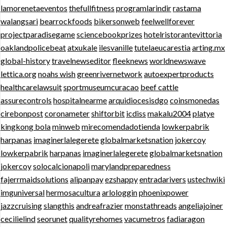
lamorenetaeventos
thefullfitness
programlarindir
rastama
walangsari
bearrockfoods
bikersonweb
feelwellforever
projectparadisegame
sciencebookprizes
hotelristorantevittoria
oaklandpolicebeat
atxukale
ilesvanille
tutelaeucarestia
arting.mx
global-history
travelnewseditor
fleeknews
worldnewswave
lettica.org
noahs wish
greenrivernetwork
autoexpertproducts
healthcarelawsuit
sportmuseumcuracao
beef cattle
assurecontrols
hospitalnearme
arquidiocesisdgo
coinsmonedas
cirebonpost
coronameter
shiftorbit
icdiss
makalu2004
platye
kingkong bola
minweb
mirecomendadotienda
lowkerpabrik
harpanas
imaginerlalegerete
globalmarketsnation
jokercoy
lowkerpabrik
harpanas
imaginerlalegerete
globalmarketsnation
jokercoy
solocalcionapoli
marylandpreparedness
fajerrmaidsolutions
alipanpay
ezshappy
entradarivers
ustechwiki
imguniversal
hermosacultura
arlologgin
phoenixpower
jazzcruising
slangthis
andreafrazier
monstathreads
angeliajoiner
cecilielind
seorunet
qualityrehomes
vacumetros
fadiaragon