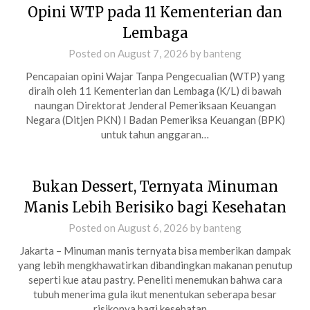
Opini WTP pada 11 Kementerian dan
Lembaga
Posted on
August 7, 2026
by
banteng
Pencapaian opini Wajar Tanpa Pengecualian (WTP) yang
diraih oleh 11 Kementerian dan Lembaga (K/L) di bawah
naungan Direktorat Jenderal Pemeriksaan Keuangan
Negara (Ditjen PKN) I Badan Pemeriksa Keuangan (BPK)
untuk tahun anggaran…
Bukan Dessert, Ternyata Minuman
Manis Lebih Berisiko bagi Kesehatan
Posted on
August 6, 2026
by
banteng
Jakarta – Minuman manis ternyata bisa memberikan dampak
yang lebih mengkhawatirkan dibandingkan makanan penutup
seperti kue atau pastry. Peneliti menemukan bahwa cara
tubuh menerima gula ikut menentukan seberapa besar
risikonya bagi kesehatan….