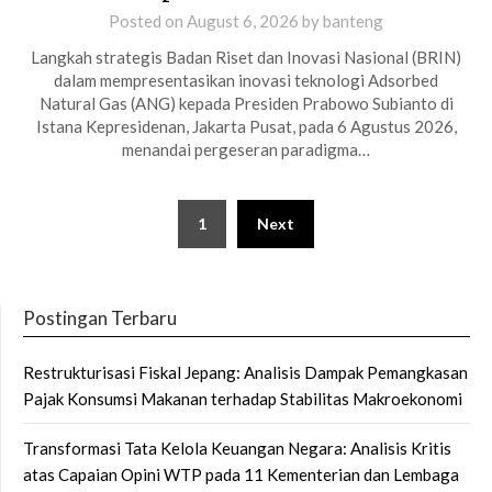
Posted on
August 6, 2026
by
banteng
Langkah strategis Badan Riset dan Inovasi Nasional (BRIN)
dalam mempresentasikan inovasi teknologi Adsorbed
Natural Gas (ANG) kepada Presiden Prabowo Subianto di
Istana Kepresidenan, Jakarta Pusat, pada 6 Agustus 2026,
menandai pergeseran paradigma…
Posts
1
Next
pagination
Postingan Terbaru
Restrukturisasi Fiskal Jepang: Analisis Dampak Pemangkasan
Pajak Konsumsi Makanan terhadap Stabilitas Makroekonomi
Transformasi Tata Kelola Keuangan Negara: Analisis Kritis
atas Capaian Opini WTP pada 11 Kementerian dan Lembaga