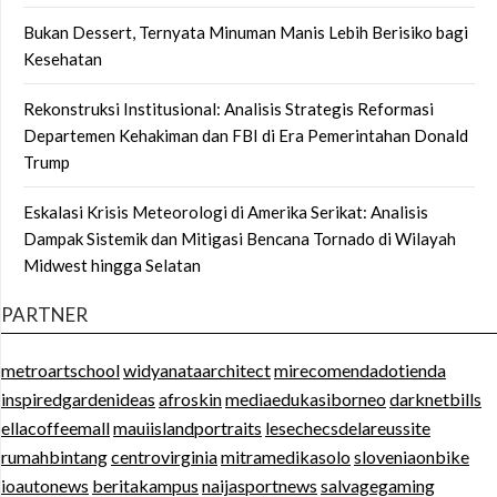
Bukan Dessert, Ternyata Minuman Manis Lebih Berisiko bagi
Kesehatan
Rekonstruksi Institusional: Analisis Strategis Reformasi
Departemen Kehakiman dan FBI di Era Pemerintahan Donald
Trump
Eskalasi Krisis Meteorologi di Amerika Serikat: Analisis
Dampak Sistemik dan Mitigasi Bencana Tornado di Wilayah
Midwest hingga Selatan
PARTNER
metroartschool
widyanataarchitect
mirecomendadotienda
inspiredgardenideas
afroskin
mediaedukasiborneo
darknetbills
ellacoffeemall
mauiislandportraits
lesechecsdelareussite
rumahbintang
centrovirginia
mitramedikasolo
sloveniaonbike
ioautonews
beritakampus
naijasportnews
salvagegaming