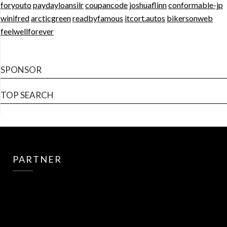
foryouto
paydayloansilr
coupancode
joshuaflinn
conformable-jp
winifred
arcticgreen
readbyfamous
itcort.autos
bikersonweb
feelwellforever
SPONSOR
TOP SEARCH
PARTNER