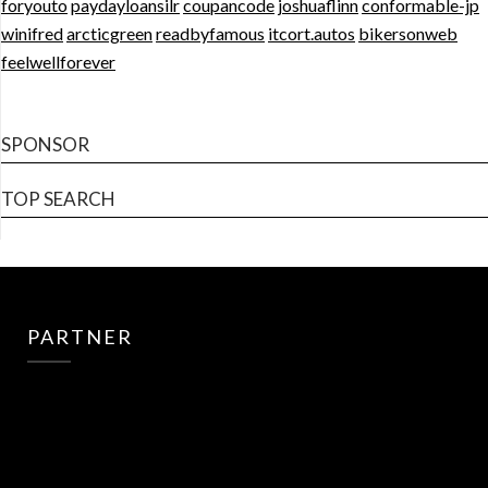
foryouto
paydayloansilr
coupancode
joshuaflinn
conformable-jp
winifred
arcticgreen
readbyfamous
itcort.autos
bikersonweb
feelwellforever
SPONSOR
TOP SEARCH
PARTNER