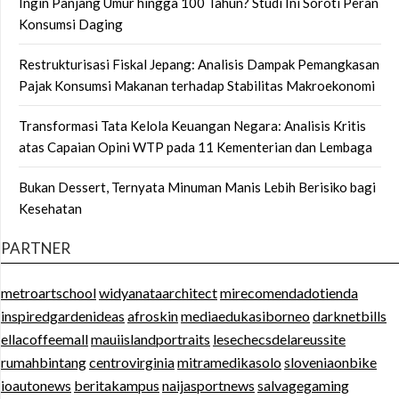
Ingin Panjang Umur hingga 100 Tahun? Studi Ini Soroti Peran
Konsumsi Daging
Restrukturisasi Fiskal Jepang: Analisis Dampak Pemangkasan
Pajak Konsumsi Makanan terhadap Stabilitas Makroekonomi
Transformasi Tata Kelola Keuangan Negara: Analisis Kritis
atas Capaian Opini WTP pada 11 Kementerian dan Lembaga
Bukan Dessert, Ternyata Minuman Manis Lebih Berisiko bagi
Kesehatan
PARTNER
metroartschool
widyanataarchitect
mirecomendadotienda
inspiredgardenideas
afroskin
mediaedukasiborneo
darknetbills
ellacoffeemall
mauiislandportraits
lesechecsdelareussite
rumahbintang
centrovirginia
mitramedikasolo
sloveniaonbike
ioautonews
beritakampus
naijasportnews
salvagegaming