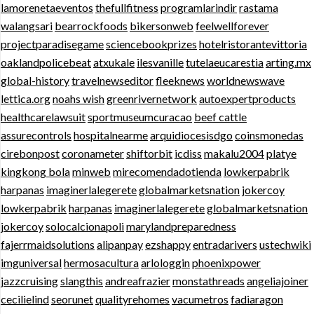
lamorenetaeventos
thefullfitness
programlarindir
rastama
walangsari
bearrockfoods
bikersonweb
feelwellforever
projectparadisegame
sciencebookprizes
hotelristorantevittoria
oaklandpolicebeat
atxukale
ilesvanille
tutelaeucarestia
arting.mx
global-history
travelnewseditor
fleeknews
worldnewswave
lettica.org
noahs wish
greenrivernetwork
autoexpertproducts
healthcarelawsuit
sportmuseumcuracao
beef cattle
assurecontrols
hospitalnearme
arquidiocesisdgo
coinsmonedas
cirebonpost
coronameter
shiftorbit
icdiss
makalu2004
platye
kingkong bola
minweb
mirecomendadotienda
lowkerpabrik
harpanas
imaginerlalegerete
globalmarketsnation
jokercoy
lowkerpabrik
harpanas
imaginerlalegerete
globalmarketsnation
jokercoy
solocalcionapoli
marylandpreparedness
fajerrmaidsolutions
alipanpay
ezshappy
entradarivers
ustechwiki
imguniversal
hermosacultura
arlologgin
phoenixpower
jazzcruising
slangthis
andreafrazier
monstathreads
angeliajoiner
cecilielind
seorunet
qualityrehomes
vacumetros
fadiaragon