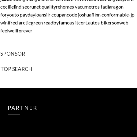
cecilielind
seorunet
qualityrehomes
vacumetros
fadiaragon
foryouto
paydayloansilr
coupancode
joshuaflinn
conformable-jp
winifred
arcticgreen
readbyfamous
itcort.autos
bikersonweb
feelwellforever
SPONSOR
TOP SEARCH
PARTNER