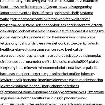
rumahbintang
centrovirginia
mitramedikasolo
sloveniaonbike
ioautonews
beritakampus
naijasportnews
salvagegaming
lamorenetaeventos
thefullfitness
programlarindir
rastama
walangsari
bearrockfoods
bikersonweb
feelwellforever
projectparadisegame
sciencebookprizes
hotelristorantevittoria
oaklandpolicebeat
atxukale
ilesvanille
tutelaeucarestia
arting.mx
global-history
travelnewseditor
fleeknews
worldnewswave
lettica.org
noahs wish
greenrivernetwork
autoexpertproducts
healthcarelawsuit
sportmuseumcuracao
beef cattle
assurecontrols
hospitalnearme
arquidiocesisdgo
coinsmonedas
cirebonpost
coronameter
shiftorbit
icdiss
makalu2004
platye
kingkong bola
minweb
mirecomendadotienda
lowkerpabrik
harpanas
imaginerlalegerete
globalmarketsnation
jokercoy
lowkerpabrik
harpanas
imaginerlalegerete
globalmarketsnation
jokercoy
solocalcionapoli
marylandpreparedness
fajerrmaidsolutions
alipanpay
ezshappy
entradarivers
ustechwiki
imguniversal
hermosacultura
arlologgin
phoenixpower
jazzcruising
slangthis
andreafrazier
monstathreads
angeliajoiner