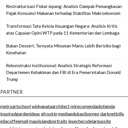
Restrukturisasi Fiskal Jepang: Analisis Dampak Pemangkasan
Pajak Konsumsi Makanan terhadap Stabilitas Makroekonomi
Transformasi Tata Kelola Keuangan Negara: Analisis Kritis
atas Capaian Opini WTP pada 11 Kementerian dan Lembaga
Bukan Dessert, Ternyata Minuman Manis Lebih Berisiko bagi
Kesehatan
Rekonstruksi Institusional: Analisis Strategis Reformasi
Departemen Kehakiman dan FBI di Era Pemerintahan Donald
Trump
PARTNER
metroartschool
widyanataarchitect
mirecomendadotienda
inspiredgardenideas
afroskin
mediaedukasiborneo
darknetbills
ellacoffeemall
mauiislandportraits
lesechecsdelareussite