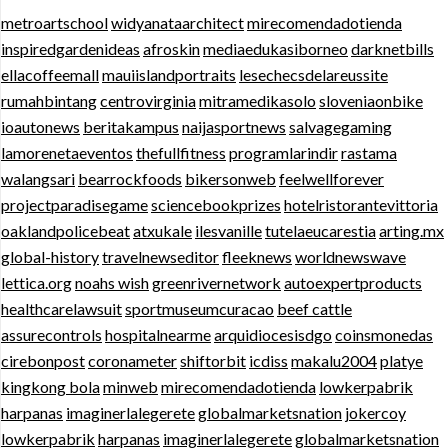
metroartschool
widyanataarchitect
mirecomendadotienda
inspiredgardenideas
afroskin
mediaedukasiborneo
darknetbills
ellacoffeemall
mauiislandportraits
lesechecsdelareussite
rumahbintang
centrovirginia
mitramedikasolo
sloveniaonbike
ioautonews
beritakampus
naijasportnews
salvagegaming
lamorenetaeventos
thefullfitness
programlarindir
rastama
walangsari
bearrockfoods
bikersonweb
feelwellforever
projectparadisegame
sciencebookprizes
hotelristorantevittoria
oaklandpolicebeat
atxukale
ilesvanille
tutelaeucarestia
arting.mx
global-history
travelnewseditor
fleeknews
worldnewswave
lettica.org
noahs wish
greenrivernetwork
autoexpertproducts
healthcarelawsuit
sportmuseumcuracao
beef cattle
assurecontrols
hospitalnearme
arquidiocesisdgo
coinsmonedas
cirebonpost
coronameter
shiftorbit
icdiss
makalu2004
platye
kingkong bola
minweb
mirecomendadotienda
lowkerpabrik
harpanas
imaginerlalegerete
globalmarketsnation
jokercoy
lowkerpabrik
harpanas
imaginerlalegerete
globalmarketsnation