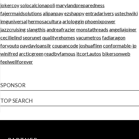
jokercoy
solocalcionapoli
marylandpreparedness
fajerrmaidsolutions
alipanpay
ezshappy
entradarivers
ustechwiki
imguniversal
hermosacultura
arlologgin
phoenixpower
jazzcruising
slangthis
andreafrazier
monstathreads
angeliajoiner
cecilielind
seorunet
qualityrehomes
vacumetros
fadiaragon
foryouto
paydayloansilr
coupancode
joshuaflinn
conformable-jp
winifred
arcticgreen
readbyfamous
itcort.autos
bikersonweb
feelwellforever
SPONSOR
TOP SEARCH