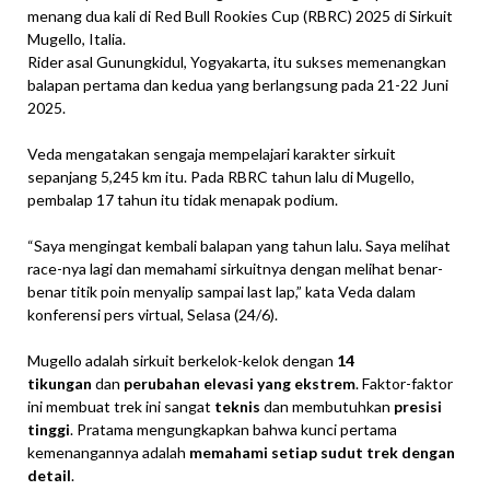
menang dua kali di Red Bull Rookies Cup (RBRC) 2025 di Sirkuit
Mugello, Italia.
Rider asal Gunungkidul, Yogyakarta, itu sukses memenangkan
balapan pertama dan kedua yang berlangsung pada 21-22 Juni
2025.
Veda mengatakan sengaja mempelajari karakter sirkuit
sepanjang 5,245 km itu. Pada RBRC tahun lalu di Mugello,
pembalap 17 tahun itu tidak menapak podium.
“Saya mengingat kembali balapan yang tahun lalu. Saya melihat
race-nya lagi dan memahami sirkuitnya dengan melihat benar-
benar titik poin menyalip sampai last lap,” kata Veda dalam
konferensi pers virtual, Selasa (24/6).
Mugello adalah sirkuit berkelok-kelok dengan
14
tikungan
dan
perubahan elevasi yang ekstrem
. Faktor-faktor
ini membuat trek ini sangat
teknis
dan membutuhkan
presisi
tinggi
. Pratama mengungkapkan bahwa kunci pertama
kemenangannya adalah
memahami setiap sudut trek dengan
detail
.