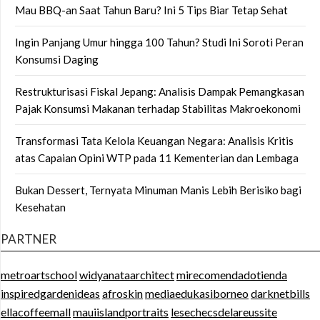
Mau BBQ-an Saat Tahun Baru? Ini 5 Tips Biar Tetap Sehat
Ingin Panjang Umur hingga 100 Tahun? Studi Ini Soroti Peran
Konsumsi Daging
Restrukturisasi Fiskal Jepang: Analisis Dampak Pemangkasan
Pajak Konsumsi Makanan terhadap Stabilitas Makroekonomi
Transformasi Tata Kelola Keuangan Negara: Analisis Kritis
atas Capaian Opini WTP pada 11 Kementerian dan Lembaga
Bukan Dessert, Ternyata Minuman Manis Lebih Berisiko bagi
Kesehatan
PARTNER
metroartschool
widyanataarchitect
mirecomendadotienda
inspiredgardenideas
afroskin
mediaedukasiborneo
darknetbills
ellacoffeemall
mauiislandportraits
lesechecsdelareussite