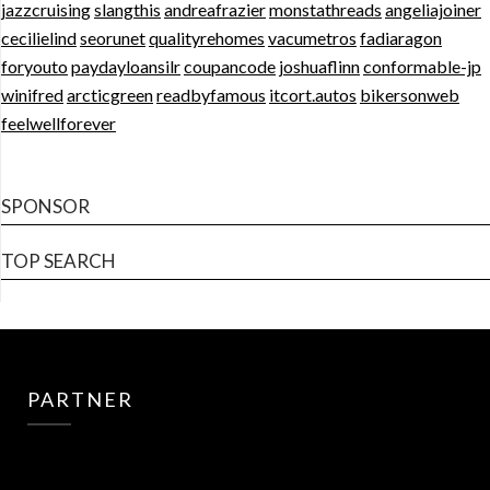
jazzcruising
slangthis
andreafrazier
monstathreads
angeliajoiner
cecilielind
seorunet
qualityrehomes
vacumetros
fadiaragon
foryouto
paydayloansilr
coupancode
joshuaflinn
conformable-jp
winifred
arcticgreen
readbyfamous
itcort.autos
bikersonweb
feelwellforever
SPONSOR
TOP SEARCH
PARTNER