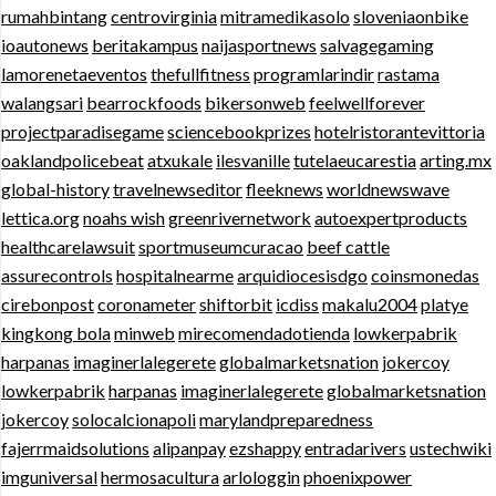
rumahbintang
centrovirginia
mitramedikasolo
sloveniaonbike
ioautonews
beritakampus
naijasportnews
salvagegaming
lamorenetaeventos
thefullfitness
programlarindir
rastama
walangsari
bearrockfoods
bikersonweb
feelwellforever
projectparadisegame
sciencebookprizes
hotelristorantevittoria
oaklandpolicebeat
atxukale
ilesvanille
tutelaeucarestia
arting.mx
global-history
travelnewseditor
fleeknews
worldnewswave
lettica.org
noahs wish
greenrivernetwork
autoexpertproducts
healthcarelawsuit
sportmuseumcuracao
beef cattle
assurecontrols
hospitalnearme
arquidiocesisdgo
coinsmonedas
cirebonpost
coronameter
shiftorbit
icdiss
makalu2004
platye
kingkong bola
minweb
mirecomendadotienda
lowkerpabrik
harpanas
imaginerlalegerete
globalmarketsnation
jokercoy
lowkerpabrik
harpanas
imaginerlalegerete
globalmarketsnation
jokercoy
solocalcionapoli
marylandpreparedness
fajerrmaidsolutions
alipanpay
ezshappy
entradarivers
ustechwiki
imguniversal
hermosacultura
arlologgin
phoenixpower