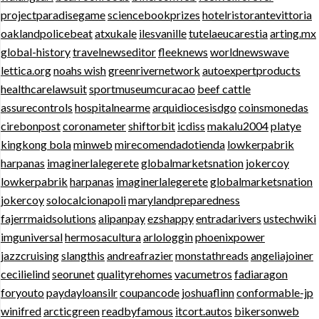
projectparadisegame
sciencebookprizes
hotelristorantevittoria
oaklandpolicebeat
atxukale
ilesvanille
tutelaeucarestia
arting.mx
global-history
travelnewseditor
fleeknews
worldnewswave
lettica.org
noahs wish
greenrivernetwork
autoexpertproducts
healthcarelawsuit
sportmuseumcuracao
beef cattle
assurecontrols
hospitalnearme
arquidiocesisdgo
coinsmonedas
cirebonpost
coronameter
shiftorbit
icdiss
makalu2004
platye
kingkong bola
minweb
mirecomendadotienda
lowkerpabrik
harpanas
imaginerlalegerete
globalmarketsnation
jokercoy
lowkerpabrik
harpanas
imaginerlalegerete
globalmarketsnation
jokercoy
solocalcionapoli
marylandpreparedness
fajerrmaidsolutions
alipanpay
ezshappy
entradarivers
ustechwiki
imguniversal
hermosacultura
arlologgin
phoenixpower
jazzcruising
slangthis
andreafrazier
monstathreads
angeliajoiner
cecilielind
seorunet
qualityrehomes
vacumetros
fadiaragon
foryouto
paydayloansilr
coupancode
joshuaflinn
conformable-jp
winifred
arcticgreen
readbyfamous
itcort.autos
bikersonweb