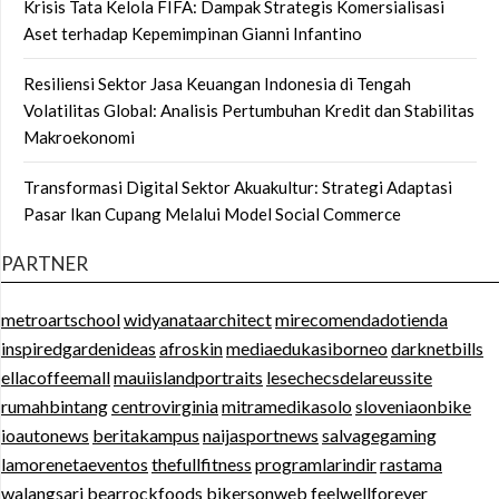
Krisis Tata Kelola FIFA: Dampak Strategis Komersialisasi
Aset terhadap Kepemimpinan Gianni Infantino
Resiliensi Sektor Jasa Keuangan Indonesia di Tengah
Volatilitas Global: Analisis Pertumbuhan Kredit dan Stabilitas
Makroekonomi
Transformasi Digital Sektor Akuakultur: Strategi Adaptasi
Pasar Ikan Cupang Melalui Model Social Commerce
PARTNER
metroartschool
widyanataarchitect
mirecomendadotienda
inspiredgardenideas
afroskin
mediaedukasiborneo
darknetbills
ellacoffeemall
mauiislandportraits
lesechecsdelareussite
rumahbintang
centrovirginia
mitramedikasolo
sloveniaonbike
ioautonews
beritakampus
naijasportnews
salvagegaming
lamorenetaeventos
thefullfitness
programlarindir
rastama
walangsari
bearrockfoods
bikersonweb
feelwellforever