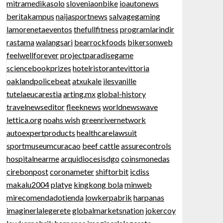
mitramedikasolo
sloveniaonbike
ioautonews
beritakampus
naijasportnews
salvagegaming
lamorenetaeventos
thefullfitness
programlarindir
rastama
walangsari
bearrockfoods
bikersonweb
feelwellforever
projectparadisegame
sciencebookprizes
hotelristorantevittoria
oaklandpolicebeat
atxukale
ilesvanille
tutelaeucarestia
arting.mx
global-history
travelnewseditor
fleeknews
worldnewswave
lettica.org
noahs wish
greenrivernetwork
autoexpertproducts
healthcarelawsuit
sportmuseumcuracao
beef cattle
assurecontrols
hospitalnearme
arquidiocesisdgo
coinsmonedas
cirebonpost
coronameter
shiftorbit
icdiss
makalu2004
platye
kingkong bola
minweb
mirecomendadotienda
lowkerpabrik
harpanas
imaginerlalegerete
globalmarketsnation
jokercoy