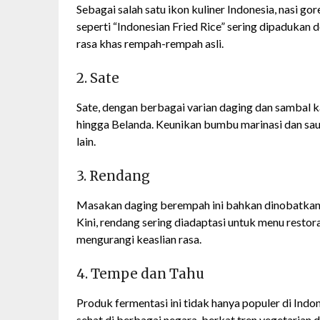
Sebagai salah satu ikon kuliner Indonesia, nasi gore
seperti “Indonesian Fried Rice” sering dipadukan
rasa khas rempah-rempah asli.
2. Sate
Sate, dengan berbagai varian daging dan sambal ka
hingga Belanda. Keunikan bumbu marinasi dan sa
lain.
3. Rendang
Masakan daging berempah ini bahkan dinobatkan s
Kini, rendang sering diadaptasi untuk menu restor
mengurangi keaslian rasa.
4. Tempe dan Tahu
Produk fermentasi ini tidak hanya populer di Indon
sehat di berbagai negara, berkat tren vegetarian 