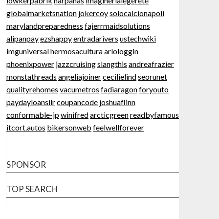
lowkerpabrik
harpanas
imaginerlalegerete
globalmarketsnation
jokercoy
solocalcionapoli
marylandpreparedness
fajerrmaidsolutions
alipanpay
ezshappy
entradarivers
ustechwiki
imguniversal
hermosacultura
arlologgin
phoenixpower
jazzcruising
slangthis
andreafrazier
monstathreads
angeliajoiner
cecilielind
seorunet
qualityrehomes
vacumetros
fadiaragon
foryouto
paydayloansilr
coupancode
joshuaflinn
conformable-jp
winifred
arcticgreen
readbyfamous
itcort.autos
bikersonweb
feelwellforever
SPONSOR
TOP SEARCH