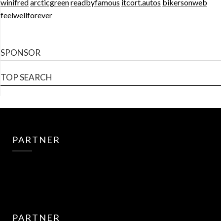
winifred
arcticgreen
readbyfamous
itcort.autos
bikersonweb
feelwellforever
SPONSOR
TOP SEARCH
PARTNER
PARTNER