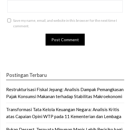
Save my name, email, and website in this browser for the next time I
comment.
Postingan Terbaru
Restrukturisasi Fiskal Jepang: Analisis Dampak Pemangkasan
Pajak Konsumsi Makanan terhadap Stabilitas Makroekonomi
Transformasi Tata Kelola Keuangan Negara: Analisis Kritis
atas Capaian Opini WTP pada 11 Kementerian dan Lembaga
Bukan Dessert, Ternyata Minuman Manis Lebih Berisiko bagi