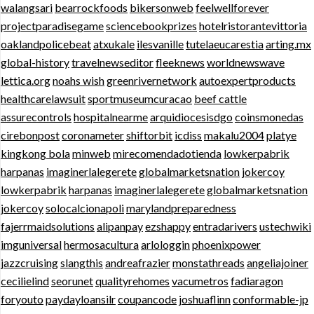
walangsari
bearrockfoods
bikersonweb
feelwellforever
projectparadisegame
sciencebookprizes
hotelristorantevittoria
oaklandpolicebeat
atxukale
ilesvanille
tutelaeucarestia
arting.mx
global-history
travelnewseditor
fleeknews
worldnewswave
lettica.org
noahs wish
greenrivernetwork
autoexpertproducts
healthcarelawsuit
sportmuseumcuracao
beef cattle
assurecontrols
hospitalnearme
arquidiocesisdgo
coinsmonedas
cirebonpost
coronameter
shiftorbit
icdiss
makalu2004
platye
kingkong bola
minweb
mirecomendadotienda
lowkerpabrik
harpanas
imaginerlalegerete
globalmarketsnation
jokercoy
lowkerpabrik
harpanas
imaginerlalegerete
globalmarketsnation
jokercoy
solocalcionapoli
marylandpreparedness
fajerrmaidsolutions
alipanpay
ezshappy
entradarivers
ustechwiki
imguniversal
hermosacultura
arlologgin
phoenixpower
jazzcruising
slangthis
andreafrazier
monstathreads
angeliajoiner
cecilielind
seorunet
qualityrehomes
vacumetros
fadiaragon
foryouto
paydayloansilr
coupancode
joshuaflinn
conformable-jp