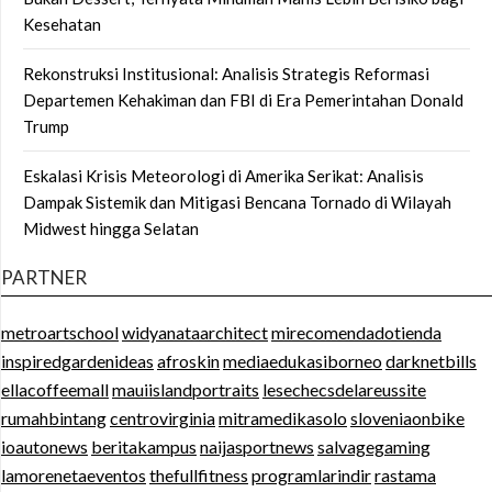
Kesehatan
Rekonstruksi Institusional: Analisis Strategis Reformasi
Departemen Kehakiman dan FBI di Era Pemerintahan Donald
Trump
Eskalasi Krisis Meteorologi di Amerika Serikat: Analisis
Dampak Sistemik dan Mitigasi Bencana Tornado di Wilayah
Midwest hingga Selatan
PARTNER
metroartschool
widyanataarchitect
mirecomendadotienda
inspiredgardenideas
afroskin
mediaedukasiborneo
darknetbills
ellacoffeemall
mauiislandportraits
lesechecsdelareussite
rumahbintang
centrovirginia
mitramedikasolo
sloveniaonbike
ioautonews
beritakampus
naijasportnews
salvagegaming
lamorenetaeventos
thefullfitness
programlarindir
rastama