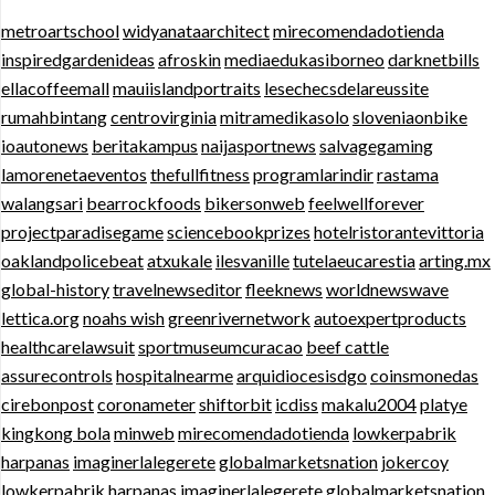
metroartschool
widyanataarchitect
mirecomendadotienda
inspiredgardenideas
afroskin
mediaedukasiborneo
darknetbills
ellacoffeemall
mauiislandportraits
lesechecsdelareussite
rumahbintang
centrovirginia
mitramedikasolo
sloveniaonbike
ioautonews
beritakampus
naijasportnews
salvagegaming
lamorenetaeventos
thefullfitness
programlarindir
rastama
walangsari
bearrockfoods
bikersonweb
feelwellforever
projectparadisegame
sciencebookprizes
hotelristorantevittoria
oaklandpolicebeat
atxukale
ilesvanille
tutelaeucarestia
arting.mx
global-history
travelnewseditor
fleeknews
worldnewswave
lettica.org
noahs wish
greenrivernetwork
autoexpertproducts
healthcarelawsuit
sportmuseumcuracao
beef cattle
assurecontrols
hospitalnearme
arquidiocesisdgo
coinsmonedas
cirebonpost
coronameter
shiftorbit
icdiss
makalu2004
platye
kingkong bola
minweb
mirecomendadotienda
lowkerpabrik
harpanas
imaginerlalegerete
globalmarketsnation
jokercoy
lowkerpabrik
harpanas
imaginerlalegerete
globalmarketsnation