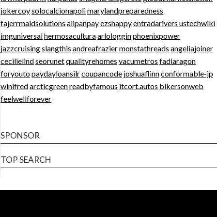
jokercoy
solocalcionapoli
marylandpreparedness
fajerrmaidsolutions
alipanpay
ezshappy
entradarivers
ustechwiki
imguniversal
hermosacultura
arlologgin
phoenixpower
jazzcruising
slangthis
andreafrazier
monstathreads
angeliajoiner
cecilielind
seorunet
qualityrehomes
vacumetros
fadiaragon
foryouto
paydayloansilr
coupancode
joshuaflinn
conformable-jp
winifred
arcticgreen
readbyfamous
itcort.autos
bikersonweb
feelwellforever
SPONSOR
TOP SEARCH