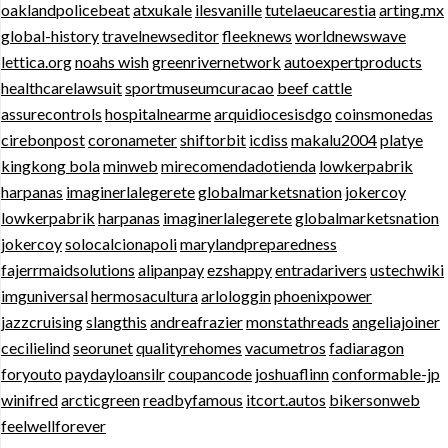
oaklandpolicebeat
atxukale
ilesvanille
tutelaeucarestia
arting.mx
global-history
travelnewseditor
fleeknews
worldnewswave
lettica.org
noahs wish
greenrivernetwork
autoexpertproducts
healthcarelawsuit
sportmuseumcuracao
beef cattle
assurecontrols
hospitalnearme
arquidiocesisdgo
coinsmonedas
cirebonpost
coronameter
shiftorbit
icdiss
makalu2004
platye
kingkong bola
minweb
mirecomendadotienda
lowkerpabrik
harpanas
imaginerlalegerete
globalmarketsnation
jokercoy
lowkerpabrik
harpanas
imaginerlalegerete
globalmarketsnation
jokercoy
solocalcionapoli
marylandpreparedness
fajerrmaidsolutions
alipanpay
ezshappy
entradarivers
ustechwiki
imguniversal
hermosacultura
arlologgin
phoenixpower
jazzcruising
slangthis
andreafrazier
monstathreads
angeliajoiner
cecilielind
seorunet
qualityrehomes
vacumetros
fadiaragon
foryouto
paydayloansilr
coupancode
joshuaflinn
conformable-jp
winifred
arcticgreen
readbyfamous
itcort.autos
bikersonweb
feelwellforever