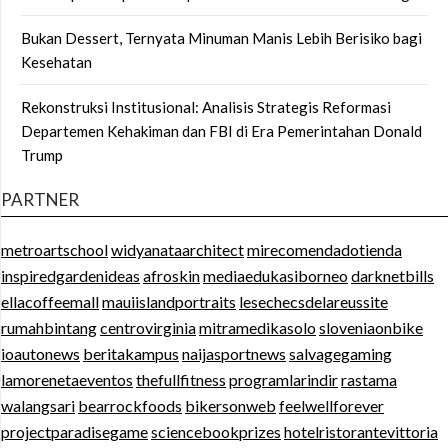
Bukan Dessert, Ternyata Minuman Manis Lebih Berisiko bagi
Kesehatan
Rekonstruksi Institusional: Analisis Strategis Reformasi
Departemen Kehakiman dan FBI di Era Pemerintahan Donald
Trump
PARTNER
metroartschool
widyanataarchitect
mirecomendadotienda
inspiredgardenideas
afroskin
mediaedukasiborneo
darknetbills
ellacoffeemall
mauiislandportraits
lesechecsdelareussite
rumahbintang
centrovirginia
mitramedikasolo
sloveniaonbike
ioautonews
beritakampus
naijasportnews
salvagegaming
lamorenetaeventos
thefullfitness
programlarindir
rastama
walangsari
bearrockfoods
bikersonweb
feelwellforever
projectparadisegame
sciencebookprizes
hotelristorantevittoria