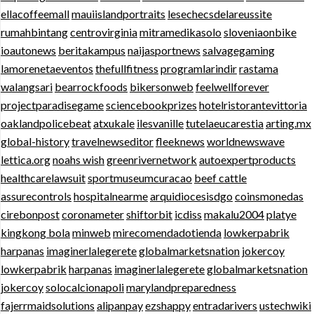
ellacoffeemall
mauiislandportraits
lesechecsdelareussite
rumahbintang
centrovirginia
mitramedikasolo
sloveniaonbike
ioautonews
beritakampus
naijasportnews
salvagegaming
lamorenetaeventos
thefullfitness
programlarindir
rastama
walangsari
bearrockfoods
bikersonweb
feelwellforever
projectparadisegame
sciencebookprizes
hotelristorantevittoria
oaklandpolicebeat
atxukale
ilesvanille
tutelaeucarestia
arting.mx
global-history
travelnewseditor
fleeknews
worldnewswave
lettica.org
noahs wish
greenrivernetwork
autoexpertproducts
healthcarelawsuit
sportmuseumcuracao
beef cattle
assurecontrols
hospitalnearme
arquidiocesisdgo
coinsmonedas
cirebonpost
coronameter
shiftorbit
icdiss
makalu2004
platye
kingkong bola
minweb
mirecomendadotienda
lowkerpabrik
harpanas
imaginerlalegerete
globalmarketsnation
jokercoy
lowkerpabrik
harpanas
imaginerlalegerete
globalmarketsnation
jokercoy
solocalcionapoli
marylandpreparedness
fajerrmaidsolutions
alipanpay
ezshappy
entradarivers
ustechwiki