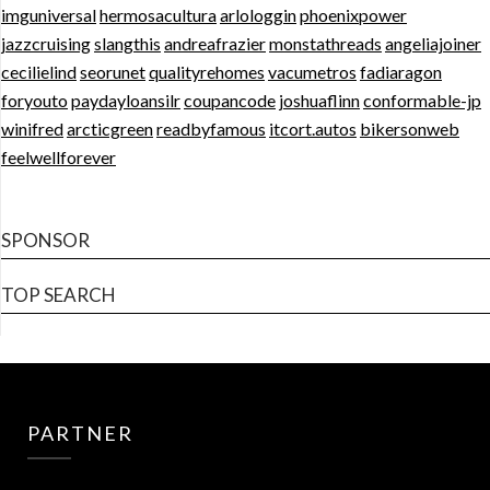
imguniversal
hermosacultura
arlologgin
phoenixpower
jazzcruising
slangthis
andreafrazier
monstathreads
angeliajoiner
cecilielind
seorunet
qualityrehomes
vacumetros
fadiaragon
foryouto
paydayloansilr
coupancode
joshuaflinn
conformable-jp
winifred
arcticgreen
readbyfamous
itcort.autos
bikersonweb
feelwellforever
SPONSOR
TOP SEARCH
PARTNER