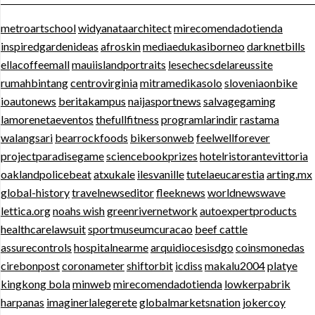
metroartschool
widyanataarchitect
mirecomendadotienda
inspiredgardenideas
afroskin
mediaedukasiborneo
darknetbills
ellacoffeemall
mauiislandportraits
lesechecsdelareussite
rumahbintang
centrovirginia
mitramedikasolo
sloveniaonbike
ioautonews
beritakampus
naijasportnews
salvagegaming
lamorenetaeventos
thefullfitness
programlarindir
rastama
walangsari
bearrockfoods
bikersonweb
feelwellforever
projectparadisegame
sciencebookprizes
hotelristorantevittoria
oaklandpolicebeat
atxukale
ilesvanille
tutelaeucarestia
arting.mx
global-history
travelnewseditor
fleeknews
worldnewswave
lettica.org
noahs wish
greenrivernetwork
autoexpertproducts
healthcarelawsuit
sportmuseumcuracao
beef cattle
assurecontrols
hospitalnearme
arquidiocesisdgo
coinsmonedas
cirebonpost
coronameter
shiftorbit
icdiss
makalu2004
platye
kingkong bola
minweb
mirecomendadotienda
lowkerpabrik
harpanas
imaginerlalegerete
globalmarketsnation
jokercoy