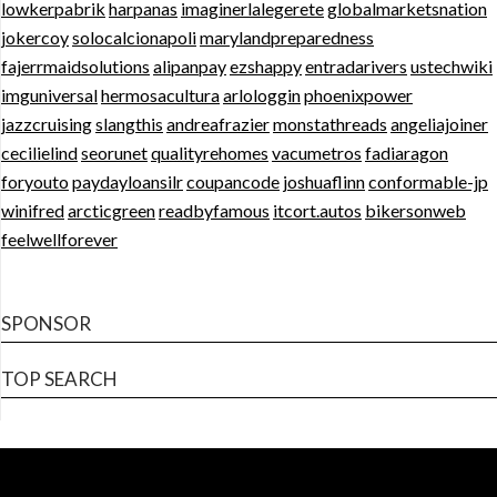
lowkerpabrik
harpanas
imaginerlalegerete
globalmarketsnation
jokercoy
solocalcionapoli
marylandpreparedness
fajerrmaidsolutions
alipanpay
ezshappy
entradarivers
ustechwiki
imguniversal
hermosacultura
arlologgin
phoenixpower
jazzcruising
slangthis
andreafrazier
monstathreads
angeliajoiner
cecilielind
seorunet
qualityrehomes
vacumetros
fadiaragon
foryouto
paydayloansilr
coupancode
joshuaflinn
conformable-jp
winifred
arcticgreen
readbyfamous
itcort.autos
bikersonweb
feelwellforever
SPONSOR
TOP SEARCH