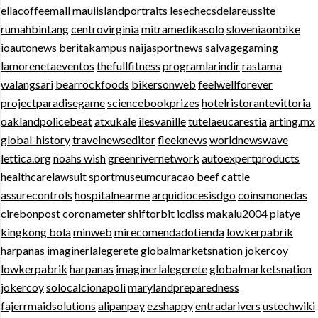
ellacoffeemall
mauiislandportraits
lesechecsdelareussite
rumahbintang
centrovirginia
mitramedikasolo
sloveniaonbike
ioautonews
beritakampus
naijasportnews
salvagegaming
lamorenetaeventos
thefullfitness
programlarindir
rastama
walangsari
bearrockfoods
bikersonweb
feelwellforever
projectparadisegame
sciencebookprizes
hotelristorantevittoria
oaklandpolicebeat
atxukale
ilesvanille
tutelaeucarestia
arting.mx
global-history
travelnewseditor
fleeknews
worldnewswave
lettica.org
noahs wish
greenrivernetwork
autoexpertproducts
healthcarelawsuit
sportmuseumcuracao
beef cattle
assurecontrols
hospitalnearme
arquidiocesisdgo
coinsmonedas
cirebonpost
coronameter
shiftorbit
icdiss
makalu2004
platye
kingkong bola
minweb
mirecomendadotienda
lowkerpabrik
harpanas
imaginerlalegerete
globalmarketsnation
jokercoy
lowkerpabrik
harpanas
imaginerlalegerete
globalmarketsnation
jokercoy
solocalcionapoli
marylandpreparedness
fajerrmaidsolutions
alipanpay
ezshappy
entradarivers
ustechwiki