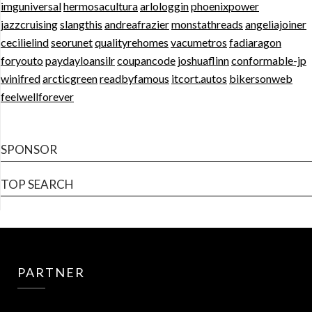
imguniversal
hermosacultura
arlologgin
phoenixpower
jazzcruising
slangthis
andreafrazier
monstathreads
angeliajoiner
cecilielind
seorunet
qualityrehomes
vacumetros
fadiaragon
foryouto
paydayloansilr
coupancode
joshuaflinn
conformable-jp
winifred
arcticgreen
readbyfamous
itcort.autos
bikersonweb
feelwellforever
SPONSOR
TOP SEARCH
PARTNER