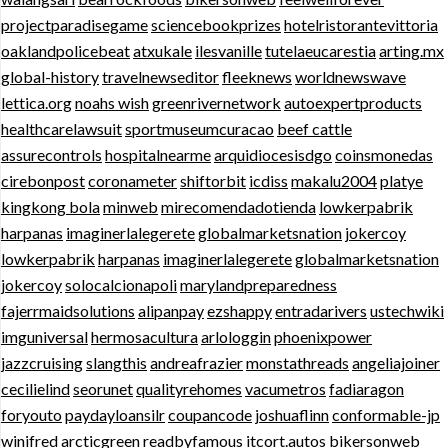
projectparadisegame
sciencebookprizes
hotelristorantevittoria
oaklandpolicebeat
atxukale
ilesvanille
tutelaeucarestia
arting.mx
global-history
travelnewseditor
fleeknews
worldnewswave
lettica.org
noahs wish
greenrivernetwork
autoexpertproducts
healthcarelawsuit
sportmuseumcuracao
beef cattle
assurecontrols
hospitalnearme
arquidiocesisdgo
coinsmonedas
cirebonpost
coronameter
shiftorbit
icdiss
makalu2004
platye
kingkong bola
minweb
mirecomendadotienda
lowkerpabrik
harpanas
imaginerlalegerete
globalmarketsnation
jokercoy
lowkerpabrik
harpanas
imaginerlalegerete
globalmarketsnation
jokercoy
solocalcionapoli
marylandpreparedness
fajerrmaidsolutions
alipanpay
ezshappy
entradarivers
ustechwiki
imguniversal
hermosacultura
arlologgin
phoenixpower
jazzcruising
slangthis
andreafrazier
monstathreads
angeliajoiner
cecilielind
seorunet
qualityrehomes
vacumetros
fadiaragon
foryouto
paydayloansilr
coupancode
joshuaflinn
conformable-jp
winifred
arcticgreen
readbyfamous
itcort.autos
bikersonweb