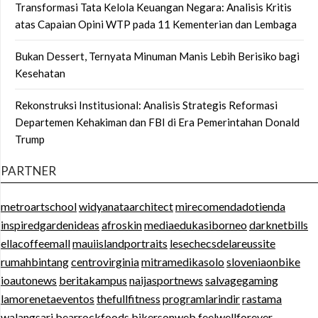
Transformasi Tata Kelola Keuangan Negara: Analisis Kritis
atas Capaian Opini WTP pada 11 Kementerian dan Lembaga
Bukan Dessert, Ternyata Minuman Manis Lebih Berisiko bagi
Kesehatan
Rekonstruksi Institusional: Analisis Strategis Reformasi
Departemen Kehakiman dan FBI di Era Pemerintahan Donald
Trump
PARTNER
metroartschool
widyanataarchitect
mirecomendadotienda
inspiredgardenideas
afroskin
mediaedukasiborneo
darknetbills
ellacoffeemall
mauiislandportraits
lesechecsdelareussite
rumahbintang
centrovirginia
mitramedikasolo
sloveniaonbike
ioautonews
beritakampus
naijasportnews
salvagegaming
lamorenetaeventos
thefullfitness
programlarindir
rastama
walangsari
bearrockfoods
bikersonweb
feelwellforever