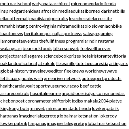
metroartschool
widyanataarchitect
mirecomendadotienda
inspiredgardenideas
afroskin
mediaedukasiborneo
darknetbills
ellacoffeemall
mauiislandportraits
lesechecsdelareussite
rumahbintang
centrovirginia
mitramedikasolo
sloveniaonbike
ioautonews
beritakampus
naijasportnews
salvagegaming
lamorenetaeventos
thefullfitness
programlarindir
rastama
walangsari
bearrockfoods
bikersonweb
feelwellforever
projectparadisegame
sciencebookprizes
hotelristorantevittoria
oaklandpolicebeat
atxukale
ilesvanille
tutelaeucarestia
arting.mx
global-history
travelnewseditor
fleeknews
worldnewswave
lettica.org
noahs wish
greenrivernetwork
autoexpertproducts
healthcarelawsuit
sportmuseumcuracao
beef cattle
assurecontrols
hospitalnearme
arquidiocesisdgo
coinsmonedas
cirebonpost
coronameter
shiftorbit
icdiss
makalu2004
platye
kingkong bola
minweb
mirecomendadotienda
lowkerpabrik
harpanas
imaginerlalegerete
globalmarketsnation
jokercoy
lowkerpabrik
harpanas
imaginerlalegerete
globalmarketsnation