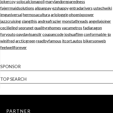
jokercoy
solocalcionapoli
marylandpreparedness
fajerrmaidsolutions
alipanpay
ezshappy
entradarivers
ustechwiki
imguniversal
hermosacultura
arlologgin
phoenixpower
jazzcruising
slangthis
andreafrazier
monstathreads
angeliajoiner
cecilielind
seorunet
qualityrehomes
vacumetros
fadiaragon
foryouto
paydayloansilr
coupancode
joshuaflinn
conformable-jp
winifred
arcticgreen
readbyfamous
itcort.autos
bikersonweb
feelwellforever
SPONSOR
TOP SEARCH
PARTNER