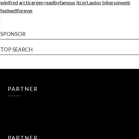
winifred
arcticgreen
readbyfamous
itcort.autos
bikersonweb
feelwellforever
SPONSOR
TOP SEARCH
PARTNER
PARTNER