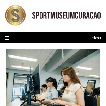
Skip
to
content
Menu