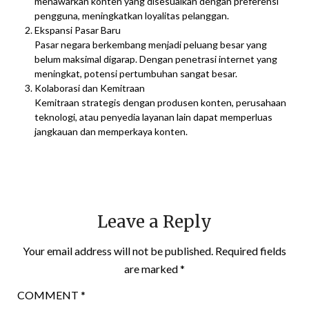
menawarkan konten yang disesuaikan dengan preferensi
pengguna, meningkatkan loyalitas pelanggan.
Ekspansi Pasar Baru
Pasar negara berkembang menjadi peluang besar yang
belum maksimal digarap. Dengan penetrasi internet yang
meningkat, potensi pertumbuhan sangat besar.
Kolaborasi dan Kemitraan
Kemitraan strategis dengan produsen konten, perusahaan
teknologi, atau penyedia layanan lain dapat memperluas
jangkauan dan memperkaya konten.
Leave a Reply
Your email address will not be published.
Required fields
are marked
*
COMMENT
*