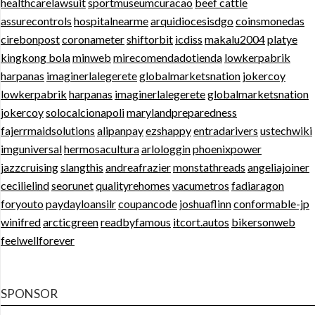
healthcarelawsuit
sportmuseumcuracao
beef cattle
assurecontrols
hospitalnearme
arquidiocesisdgo
coinsmonedas
cirebonpost
coronameter
shiftorbit
icdiss
makalu2004
platye
kingkong bola
minweb
mirecomendadotienda
lowkerpabrik
harpanas
imaginerlalegerete
globalmarketsnation
jokercoy
lowkerpabrik
harpanas
imaginerlalegerete
globalmarketsnation
jokercoy
solocalcionapoli
marylandpreparedness
fajerrmaidsolutions
alipanpay
ezshappy
entradarivers
ustechwiki
imguniversal
hermosacultura
arlologgin
phoenixpower
jazzcruising
slangthis
andreafrazier
monstathreads
angeliajoiner
cecilielind
seorunet
qualityrehomes
vacumetros
fadiaragon
foryouto
paydayloansilr
coupancode
joshuaflinn
conformable-jp
winifred
arcticgreen
readbyfamous
itcort.autos
bikersonweb
feelwellforever
SPONSOR