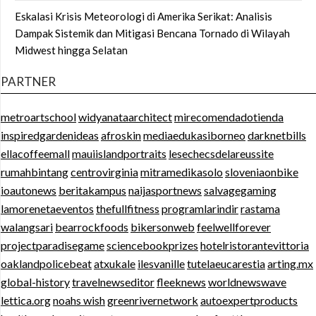
Eskalasi Krisis Meteorologi di Amerika Serikat: Analisis
Dampak Sistemik dan Mitigasi Bencana Tornado di Wilayah
Midwest hingga Selatan
PARTNER
metroartschool
widyanataarchitect
mirecomendadotienda
inspiredgardenideas
afroskin
mediaedukasiborneo
darknetbills
ellacoffeemall
mauiislandportraits
lesechecsdelareussite
rumahbintang
centrovirginia
mitramedikasolo
sloveniaonbike
ioautonews
beritakampus
naijasportnews
salvagegaming
lamorenetaeventos
thefullfitness
programlarindir
rastama
walangsari
bearrockfoods
bikersonweb
feelwellforever
projectparadisegame
sciencebookprizes
hotelristorantevittoria
oaklandpolicebeat
atxukale
ilesvanille
tutelaeucarestia
arting.mx
global-history
travelnewseditor
fleeknews
worldnewswave
lettica.org
noahs wish
greenrivernetwork
autoexpertproducts