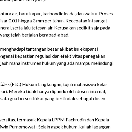
tara air, batu kapur, karbondioksida, dan waktu. Proses
sar 0,01 hingga 3 mm per tahun. Kecepatan ini sangat
al, serta laju tetesan air. Kerusakan sedikit saja pada
 yang telah berjalan berabad-abad.
 menghadapi tantangan besar akibat isu ekspansi
genai kepastian regulasi dan efektivitas penegakan
jauh mana instrumen hukum yang ada mampu melindungi
Class
(ELC) Hukum Lingkungan, tujuh mahasiswa kelas
ri. Mereka tidak hanya dipandu oleh dosen internal,
isata gua bersertifikat yang bertindak sebagai dosen
universitas, termasuk Kepala LPPM Fachrudin dan Kepala
in Purnomowati. Selain aspek hukum, kuliah lapangan