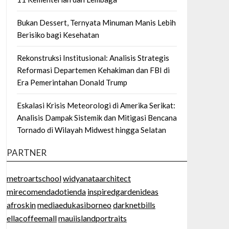
Bukan Dessert, Ternyata Minuman Manis Lebih
Berisiko bagi Kesehatan
Rekonstruksi Institusional: Analisis Strategis
Reformasi Departemen Kehakiman dan FBI di
Era Pemerintahan Donald Trump
Eskalasi Krisis Meteorologi di Amerika Serikat:
Analisis Dampak Sistemik dan Mitigasi Bencana
Tornado di Wilayah Midwest hingga Selatan
PARTNER
metroartschool
widyanataarchitect
mirecomendadotienda
inspiredgardenideas
afroskin
mediaedukasiborneo
darknetbills
ellacoffeemall
mauiislandportraits