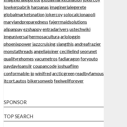
lowkerpabrik
harpanas
imaginerlalegerete
globalmarketsnation
jokercoy
solocalcionapoli
marylandpreparedness
fajerrmaidsolutions
alipanpay
ezshappy
entradarivers
ustechwiki
imguniversal
hermosacultura
arlologgin
phoenixpower
jazzcruising
slangthis
andreafrazier
monstathreads
angeliajoiner
cecilielind
seorunet
qualityrehomes
vacumetros
fadiaragon
foryouto
paydayloansilr
coupancode
joshuaflinn
conformable-jp
winifred
arcticgreen
readbyfamous
itcort.autos
bikersonweb
feelwellforever
SPONSOR
TOP SEARCH