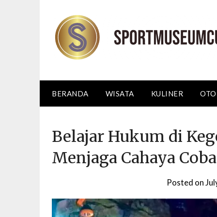
Skip
to
content
BERANDA
WISATA
KULINER
OTO
Belajar Hukum di Keg
Menjaga Cahaya Cob
Posted on
Jul