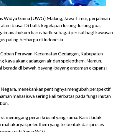
as Widya Gama (UWG) Malang, Jawa Timur, perjalanan
lam biasa. Di balik kegelapan lorong-lorong goa,
imana hukum harus hadir sebagai perisai bagi kawasan
gus paling berharga di Indonesia.
Goa Coban Perawan, Kecamatan Gedangan, Kabupaten
ang kaya akan cadangan air dan speleothem. Namun,
kini berada di bawah bayang-bayang ancaman ekspansi
Negara, menekankan pentingnya mengubah perspektif
aman mahasiswa sering kali terbatas pada fungsi hutan
rbon.
st memegang peran krusial yang sama. Karst tidak
n mahakarya speleothem yang terbentuk dari proses
nawan pada Senin (6/7).