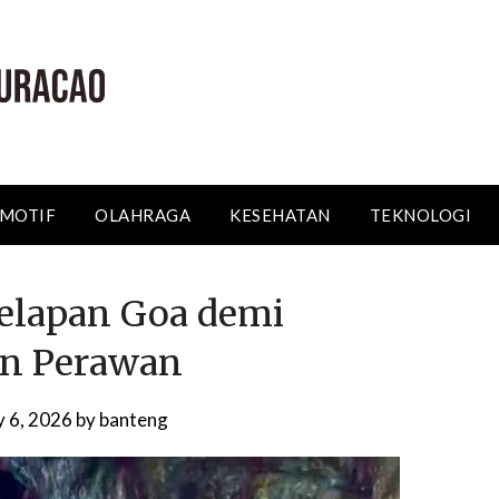
MOTIF
OLAHRAGA
KESEHATAN
TEKNOLOGI
elapan Goa demi
an Perawan
y 6, 2026
by
banteng