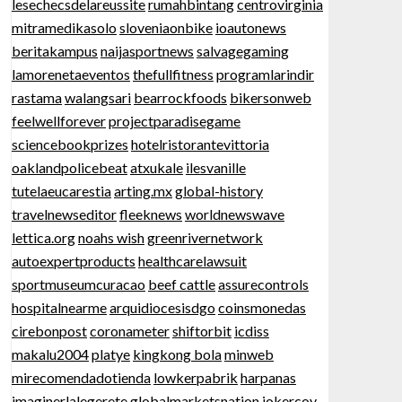
lesechecsdelareussite
rumahbintang
centrovirginia
mitramedikasolo
sloveniaonbike
ioautonews
beritakampus
naijasportnews
salvagegaming
lamorenetaeventos
thefullfitness
programlarindir
rastama
walangsari
bearrockfoods
bikersonweb
feelwellforever
projectparadisegame
sciencebookprizes
hotelristorantevittoria
oaklandpolicebeat
atxukale
ilesvanille
tutelaeucarestia
arting.mx
global-history
travelnewseditor
fleeknews
worldnewswave
lettica.org
noahs wish
greenrivernetwork
autoexpertproducts
healthcarelawsuit
sportmuseumcuracao
beef cattle
assurecontrols
hospitalnearme
arquidiocesisdgo
coinsmonedas
cirebonpost
coronameter
shiftorbit
icdiss
makalu2004
platye
kingkong bola
minweb
mirecomendadotienda
lowkerpabrik
harpanas
imaginerlalegerete
globalmarketsnation
jokercoy