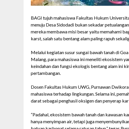
BAGI tujuh mahasiswa Fakultas Hukum Universit
menuju Desa Sidodadi bukan sekadar petualangan a
mereka membawa misi besar yaitu memahami baga
karst, salah satu bentang alam paling rapuh sekali
Melalui kegiatan susur sungai bawah tanah di 
Malang, para mahasiswa ini meneliti ekosistem y
keindahan dan fungsi ekologis bentang alam ini 
pertambangan.
Dosen Fakultas Hukum UWG, Purnawan Dwikora 
mahasiswa terhadap lingkungan. Selama ini, pemah
darat sebagai penghasil oksigen dan penyerap ka
“Padahal, ekosistem bawah tanah dan kawasan kar
hanya menyimpan air, tetapi juga menyembunyika
batuan karbonat selama ratusan tahun,” tegas Pur