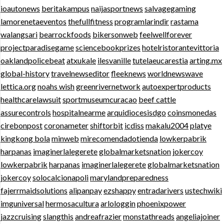
ioautonews
beritakampus
naijasportnews
salvagegaming
lamorenetaeventos
thefullfitness
programlarindir
rastama
walangsari
bearrockfoods
bikersonweb
feelwellforever
projectparadisegame
sciencebookprizes
hotelristorantevittoria
oaklandpolicebeat
atxukale
ilesvanille
tutelaeucarestia
arting.mx
global-history
travelnewseditor
fleeknews
worldnewswave
lettica.org
noahs wish
greenrivernetwork
autoexpertproducts
healthcarelawsuit
sportmuseumcuracao
beef cattle
assurecontrols
hospitalnearme
arquidiocesisdgo
coinsmonedas
cirebonpost
coronameter
shiftorbit
icdiss
makalu2004
platye
kingkong bola
minweb
mirecomendadotienda
lowkerpabrik
harpanas
imaginerlalegerete
globalmarketsnation
jokercoy
lowkerpabrik
harpanas
imaginerlalegerete
globalmarketsnation
jokercoy
solocalcionapoli
marylandpreparedness
fajerrmaidsolutions
alipanpay
ezshappy
entradarivers
ustechwiki
imguniversal
hermosacultura
arlologgin
phoenixpower
jazzcruising
slangthis
andreafrazier
monstathreads
angeliajoiner