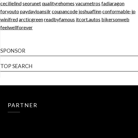
cecilielind
seorunet
qualityrehomes
vacumetros
fadiaragon
foryouto
paydayloansilr
coupancode
joshuaflinn
conformable-jp
winifred
arcticgreen
readbyfamous
itcort.autos
bikersonweb
feelwellforever
SPONSOR
TOP SEARCH
PARTNER