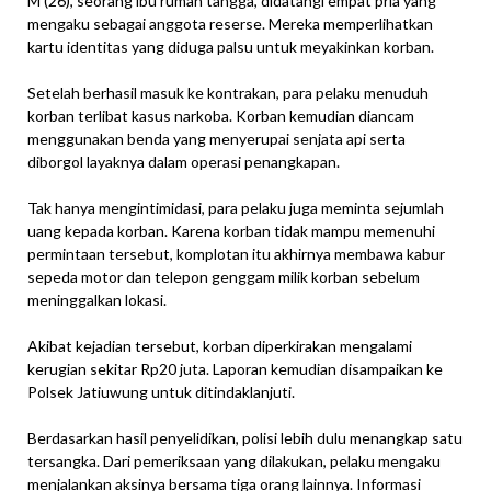
M (26), seorang ibu rumah tangga, didatangi empat pria yang
mengaku sebagai anggota reserse. Mereka memperlihatkan
kartu identitas yang diduga palsu untuk meyakinkan korban.
Setelah berhasil masuk ke kontrakan, para pelaku menuduh
korban terlibat kasus narkoba. Korban kemudian diancam
menggunakan benda yang menyerupai senjata api serta
diborgol layaknya dalam operasi penangkapan.
Tak hanya mengintimidasi, para pelaku juga meminta sejumlah
uang kepada korban. Karena korban tidak mampu memenuhi
permintaan tersebut, komplotan itu akhirnya membawa kabur
sepeda motor dan telepon genggam milik korban sebelum
meninggalkan lokasi.
Akibat kejadian tersebut, korban diperkirakan mengalami
kerugian sekitar Rp20 juta. Laporan kemudian disampaikan ke
Polsek Jatiuwung untuk ditindaklanjuti.
Berdasarkan hasil penyelidikan, polisi lebih dulu menangkap satu
tersangka. Dari pemeriksaan yang dilakukan, pelaku mengaku
menjalankan aksinya bersama tiga orang lainnya. Informasi