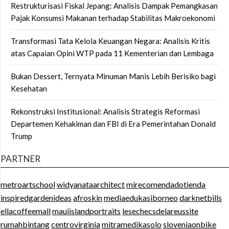
Restrukturisasi Fiskal Jepang: Analisis Dampak Pemangkasan
Pajak Konsumsi Makanan terhadap Stabilitas Makroekonomi
Transformasi Tata Kelola Keuangan Negara: Analisis Kritis
atas Capaian Opini WTP pada 11 Kementerian dan Lembaga
Bukan Dessert, Ternyata Minuman Manis Lebih Berisiko bagi
Kesehatan
Rekonstruksi Institusional: Analisis Strategis Reformasi
Departemen Kehakiman dan FBI di Era Pemerintahan Donald
Trump
PARTNER
metroartschool
widyanataarchitect
mirecomendadotienda
inspiredgardenideas
afroskin
mediaedukasiborneo
darknetbills
ellacoffeemall
mauiislandportraits
lesechecsdelareussite
rumahbintang
centrovirginia
mitramedikasolo
sloveniaonbike